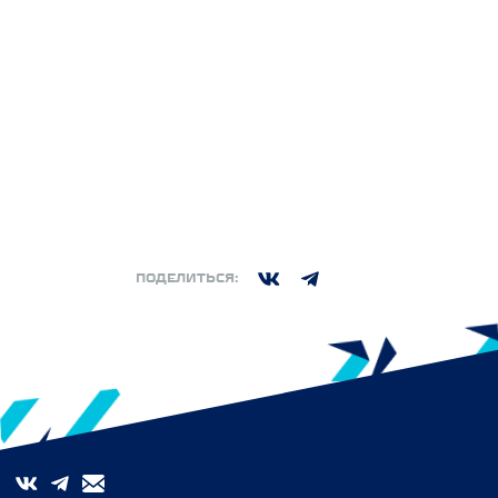
ПОДЕЛИТЬСЯ: