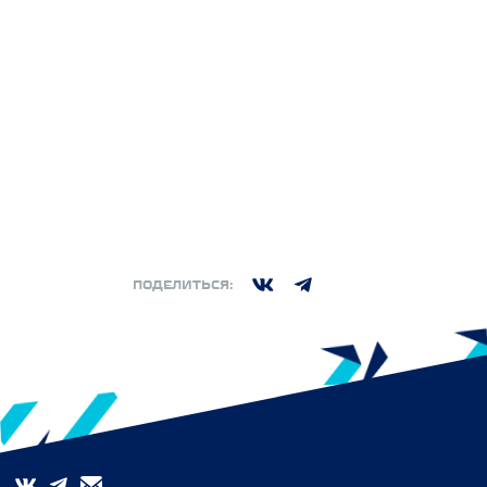
ПОДЕЛИТЬСЯ: